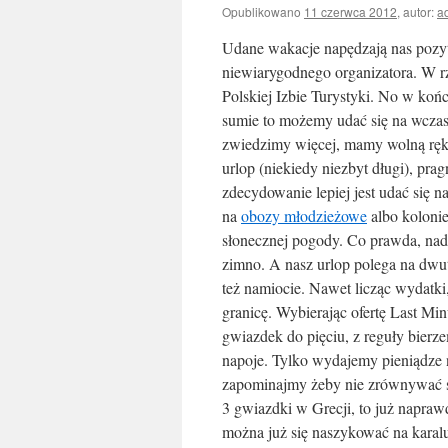
Opublikowano
11 czerwca 2012
,
autor:
a
Udane wakacje napędzają nas pozyty
niewiarygodnego organizatora. W r
Polskiej Izbie Turystyki. No w końc
sumie to możemy udać się na wcz
zwiedzimy więcej, mamy wolną rękę
urlop (niekiedy niezbyt długi), p
zdecydowanie lepiej jest udać się 
na
obozy młodzieżowe
albo koloni
słonecznej pogody. Co prawda, nad 
zimno. A nasz urlop polega na dwu
też namiocie. Nawet licząc wydat
granicę. Wybierając ofertę Last Mi
gwiazdek do pięciu, z reguły bierze
napoje. Tylko wydajemy pieniądze
zapominajmy żeby nie zrównywać st
3 gwiazdki w Grecji, to już naprawd
można już się naszykować na karalu