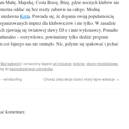
am Maltę, Majorkę, Costa Bravę, Ibizę, gdzie nocnych klubów nie
, można oddać się bez reszty zabawie na całego. Modną
od niedawna
Kreta
. Powiada się, że dogania swoją popularnością
zorganizowanych imprez dla klubowiczów i nie tylko. W zasadzie
ch zjawiają się światowej sławy DJ-e i inni wykonawcy. Ponadto
ulturalno – rozrywkowe, powinniśmy tylko śledzić program
 coś fajnego nas nie ominęło. Nic, jedynie się spakować i jechać
i
Bez kategorii
i oznaczony tagami
all inclusive
,
kolonie
,
obozy młodzieżowe
,
dkę do
bezpośredniego odnośnika
.
 – windsurfing
Chcesz żeby twoje dzieci miały fajne wakacje
→
ać komentarz.