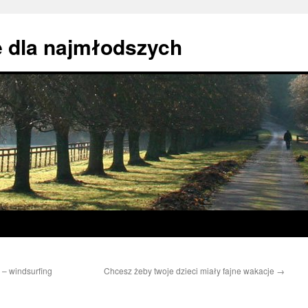
 dla najmłodszych
 – windsurfing
Chcesz żeby twoje dzieci miały fajne wakacje
→