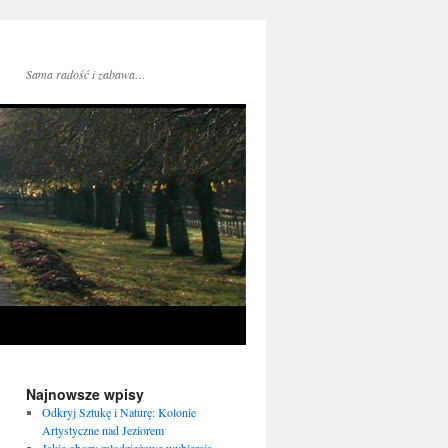
Sama radość i zabawa…
Najnowsze wpisy
Odkryj Sztukę i Naturę: Kolonie
Artystyczne nad Jeziorem