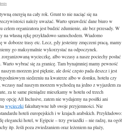
dmin
wną energią na cały rok. Grunt to nie naciąć się na
zeczywistości należy uważać. Warto sprawdzić dane biuro w
u celem organizatora jest budzić zdumienie, ale bez przesady. W
asy na własną rękę przykładowo samochodem. Wiadomo
 w doborze trasy etc. Lecz, gdy jesteśmy zmęczeni pracą, mamy
ragniemy go maksymalnie wykorzystać na odpoczynek.
na zorganizowaną wycieczkę, albo wczasy a nasze pociechy posłać
e. Warto wybrać się za granicę. Tam bynajmniej mamy pewność
naszym morzem jest pięknie, ale dość często pada deszcz i jest
tygodniowym siedzeniu na kwaterze albo w domku, hotelu czy
ki, wczasy nad naszym morzem wychodzą na jedno z wyjazdem za
nute, za te same pieniądze mieszkamy w hotelu od trzech
my opcję All Inclusive, zatem nie wydajemy na posiłki ani
 na
wycieczki
fakultatywne lub swoje przyjemności. Nie
andardu hoteli europejskich i w krajach arabskich. Przykładowo:
ę elegancki hotel, w Egipcie – trzy gwiazdki – nie radzę, na ogół
chy itp. Jeśli poza zwiedzaniem oraz leżeniem na plaży,