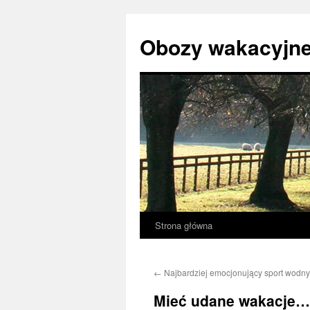
Przejdź
do
Obozy wakacyjne
treści
Strona główna
←
Najbardziej emocjonujący sport wodny
Mieć udane wakacje…