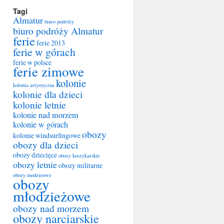
Tagi
Almatur
biuro podróży
biuro podróży Almatur
ferie
ferie 2013
ferie w górach
ferie w polsce
ferie zimowe
kolonie
kolonia artystyczna
kolonie dla dzieci
kolonie letnie
kolonie nad morzem
kolonie w górach
obozy
kolonie windsurfingowe
obozy dla dzieci
obozy dziecięce
obozy koszykarskie
obozy letnie
obozy militarne
obozy modzieowe
obozy
młodzieżowe
obozy nad morzem
obozy narciarskie