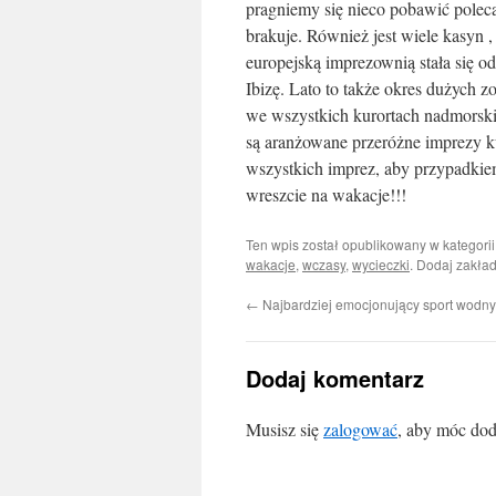
pragniemy się nieco pobawić polec
brakuje. Również jest wiele kasyn 
europejską imprezownią stała się 
Ibizę. Lato to także okres dużych 
we wszystkich kurortach nadmorski
są aranżowane przeróżne imprezy k
wszystkich imprez, aby przypadkiem
wreszcie na wakacje!!!
Ten wpis został opublikowany w kategori
wakacje
,
wczasy
,
wycieczki
. Dodaj zakła
←
Najbardziej emocjonujący sport wodny
Dodaj komentarz
Musisz się
zalogować
, aby móc dod