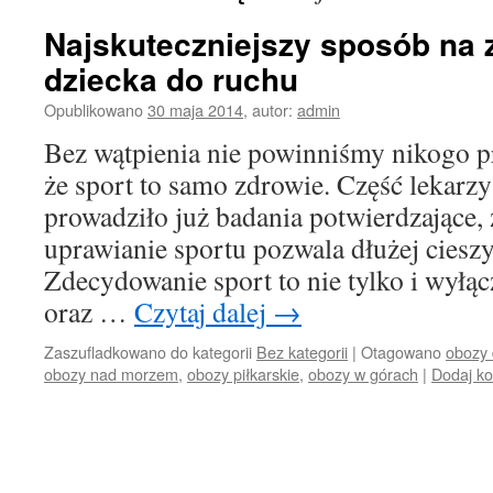
Najskuteczniejszy sposób na 
dziecka do ruchu
Opublikowano
30 maja 2014
,
autor:
admin
Bez wątpienia nie powinniśmy nikogo p
że sport to samo zdrowie. Część lekarzy
prowadziło już badania potwierdzające, 
uprawianie sportu pozwala dłużej ciesz
Zdecydowanie sport to nie tylko i wyłą
oraz …
Czytaj dalej
→
Zaszufladkowano do kategorii
Bez kategorii
|
Otagowano
obozy 
obozy nad morzem
,
obozy piłkarskie
,
obozy w górach
|
Dodaj k