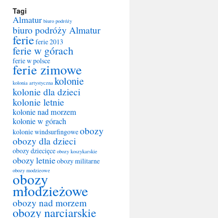
Tagi
Almatur
biuro podróży
biuro podróży Almatur
ferie
ferie 2013
ferie w górach
ferie w polsce
ferie zimowe
kolonie
kolonia artystyczna
kolonie dla dzieci
kolonie letnie
kolonie nad morzem
kolonie w górach
obozy
kolonie windsurfingowe
obozy dla dzieci
obozy dziecięce
obozy koszykarskie
obozy letnie
obozy militarne
obozy modzieowe
obozy
młodzieżowe
obozy nad morzem
obozy narciarskie