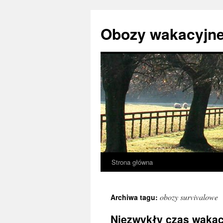
Przejdź
do
Obozy wakacyjne
treści
Strona główna
obozy survivalowe
Archiwa tagu:
Niezwykły czas wakac