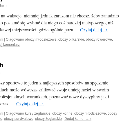
dmin
 na wakacje, niemniej jednak zarazem nie chcesz, żeby zanudziło
o postarać się wybrać dla niego coś bardziej nietypowego, niż
kawej miejscowości, gdzie ogólnie poza …
Czytaj dalej
→
rii
|
Otagowano
obozy młodzieżowe
,
obozy piłkarskie
,
obozy rowerowe
,
j komentarz
h
n
y sportowe to jeden z najlepszych sposobów na spędzenie
aluch może wówczas szlifować swoje umiejętności w swoim
ofesjonalnych warunkach, poznawać nowe dyscypliny jak i
ć czas. …
Czytaj dalej
→
rii
|
Otagowano
kursy żeglarskie
,
obozy konne
,
obozy młodzieżowe
,
obozy
we
,
obozy survivalowe
,
obozy żeglarskie
|
Dodaj komentarz