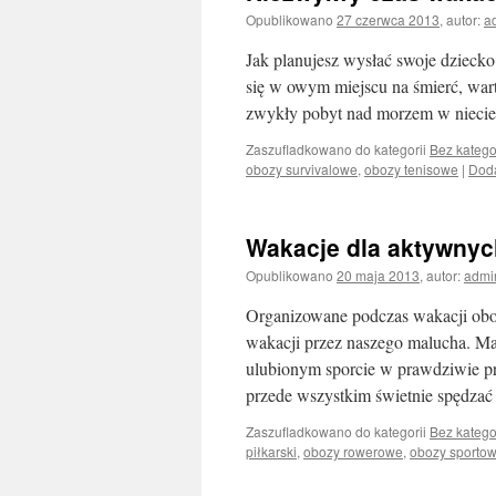
Opublikowano
27 czerwca 2013
,
autor:
a
Jak planujesz wysłać swoje dziecko
się w owym miejscu na śmierć, wart
zwykły pobyt nad morzem w niecie
Zaszufladkowano do kategorii
Bez katego
obozy survivalowe
,
obozy tenisowe
|
Doda
Wakacje dla aktywnyc
Opublikowano
20 maja 2013
,
autor:
admi
Organizowane podczas wakacji oboz
wakacji przez naszego malucha. M
ulubionym sporcie w prawdziwie pr
przede wszystkim świetnie spędza
Zaszufladkowano do kategorii
Bez katego
piłkarski
,
obozy rowerowe
,
obozy sporto