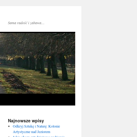
Sama radość i zabawa…
Najnowsze wpisy
Odkryj Sztukę i Naturę: Kolonie
Artystyczne nad Jeziorem