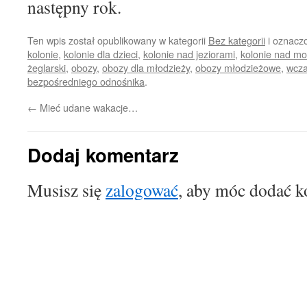
następny rok.
Ten wpis został opublikowany w kategorii
Bez kategorii
i oznacz
kolonie
,
kolonie dla dzieci
,
kolonie nad jeziorami
,
kolonie nad m
żeglarski
,
obozy
,
obozy dla młodzieży
,
obozy młodzieżowe
,
wcza
bezpośredniego odnośnika
.
←
Mieć udane wakacje…
Dodaj komentarz
Musisz się
zalogować
, aby móc dodać k