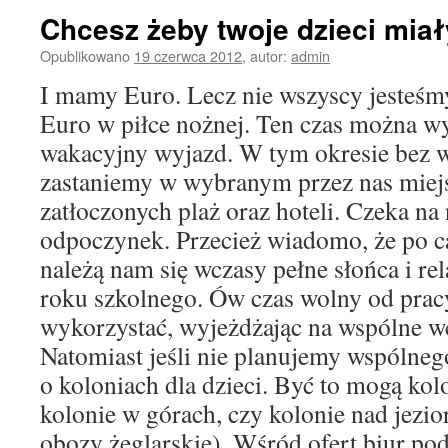
Chcesz żeby twoje dzieci miał
Opublikowano
19 czerwca 2012
,
autor:
admin
I mamy Euro. Lecz nie wszyscy jesteś
Euro w piłce nożnej. Ten czas można w
wakacyjny wyjazd. W tym okresie bez w
zastaniemy w wybranym przez nas miejs
zatłoczonych plaż oraz hoteli. Czeka na 
odpoczynek. Przecież wiadomo, że po c
należą nam się wczasy pełne słońca i re
roku szkolnego. Ów czas wolny od pracy
wykorzystać, wyjeżdżając na wspólne wc
Natomiast jeśli nie planujemy wspólne
o koloniach dla dzieci. Być to mogą ko
kolonie w górach, czy kolonie nad jezi
obozy żeglarskie). Wśród ofert biur po