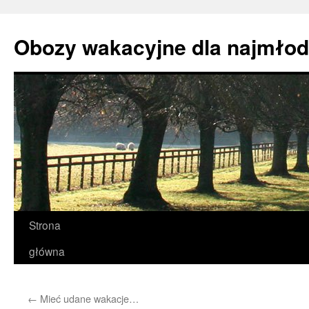
Przejdź
do
Obozy wakacyjne dla najmło
treści
Strona
główna
←
Mieć udane wakacje…